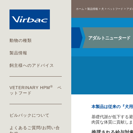
ホーム
製品情報
犬
ペットフード
アダ
アダルトニュータード 
動物の種類
製品情報
飼主様へのアドバイス
®
VETERINARY HPM
ペ
ットフード
本製品は従来の『犬用
ビルバックについて
基礎代謝が低下する避
肉質な体質に貢献しま
よくあるご質問/お問い合
推奨される給与対