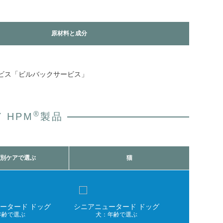
原材料と成分
®
 HPM
製品
別ケアで選ぶ
猫
ータード ドッグ
シニアニュータード ドッグ
年齢で選ぶ
犬：年齢で選ぶ