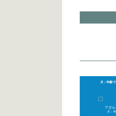
犬：年齢で
アダル
犬：