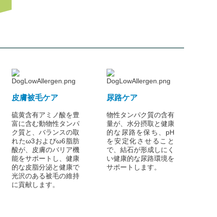
皮膚被毛ケア
尿路ケア
硫黄含有アミノ酸を豊
物性タンパク質の含有
富に含む動物性タンパ
量が、水分摂取と健康
ク質と、バランスの取
的な尿路を保ち、pH
れたω3およびω6脂肪
を安定化させること
酸が、皮膚のバリア機
で、結石が形成しにく
能をサポートし、健康
い健康的な尿路環境を
的な皮脂分泌と健康で
サポートします。
光沢のある被毛の維持
に貢献します。