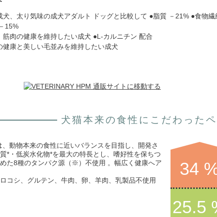
犬、太り気味の成犬アダルト ドッグと比較して ●脂質 －21% ●食物繊維
－15%
筋肉の健康を維持したい成犬 ●L-カルニチン 配合
の健康と美しい毛並みを維持したい成犬
犬猫本来の食性にこだわったペ
は、動物本来の食性に近いバランスを目指し、開発さ
質*・低炭水化物*を最大の特長とし、嗜好性を保ちつ
めた8種のタンパク源（※）不使用 。幅広く健康へア
34 
ロコシ、グルテン、牛肉、卵、羊肉、乳製品不使用
Moyenne
du marché
25.5