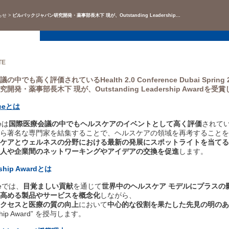
ビルバックジャパン研究開発・薬事部
らせ
ビルバックジャパン研究開発・薬事部長木下 現が、Outstanding Leadership...
OUTSTANDING LEADERSHIP 
TE
でも高く評価されているHealth 2.0 Conference Dubai Spring
発・薬事部長木下 現が、Outstanding Leadership Awardを受
enceとは
ceは
国際医療会議の中でもヘルスケアのイベントとして高く評価
されて
ら著名な専門家を結集することで、ヘルスケアの領域を再考することを
ケアとウェルネスの分野における最新の発展にスポットライトを当てる
人や企業間のネットワーキングやアイデアの交換を促進
します。
rship Awardとは
nceでは、
目覚ましい貢献
を通じて
世界中のヘルスケア モデルにプラスの
高める製品やサービスを概念化
しながら、
クセスと医療の質の向上
において
中心的な役割を果たした先見の明のあ
ership Award” を授与します。