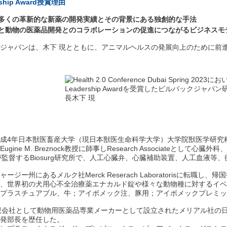
ership Award授賞理由
多くの革新的な新薬の開発実績とその背景にある独創的な手法
と動物の医薬品開発とのコラボレーションの促進につながるビジネスモ
ジャパンは、木下 現とともに、アニマルヘルスの発展向上のために前
成4年日本獣医畜産大学（現日本獣医生命科学大学）大学院獣医学研究
ine M. Breznock教授に師事しResearch Associateとして
教授が監督するBiosurg研究所で、人工心臓弁、心臓補助装置、人工血液
ジー州にあるメルク社Merck Reserach Laboratorisに転
、世界初の犬用心不全治療薬エナカルド錠や様々な動物種に対するイベ
プラスチュアブル、牛；アイボメック注、豚用；アイボメックプレミッ
親会社として動物用医薬品専業メーカーとして設立されたメリアル社の
発部長を歴任した。