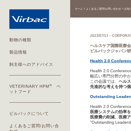
ホーム
よくあるご質問/お問い合わせ
お知
-
2023/07/13
CORPORA
動物の種類
ヘルスケア国際医療会議の中
ビルバックジャパン研究開
製品情報
Health 2.0 Confer
飼主様へのアドバイス
Health 2.0 Conferen
幅広い専門分野の中か
この会議では、
ヘルス
®
VETERINARY HPM
ペ
先進的な考えを持つ個
ットフード
Outstanding Leade
Health 2.0 Confere
医療システムの効率を
ビルバックについて
医療費の削減、医療ア
”Outstanding Lead
よくあるご質問/お問い合