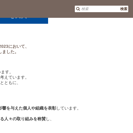
長木下 現が、
検索
AWARDを受賞！
 2023において、
賞しました。
います。
考えています。
とともに、
影響を与えた個人や組織を表彰
しています。
る人々の取り組みを称賛
し、