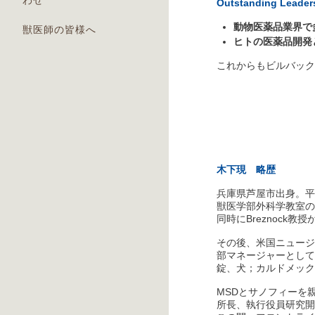
わせ
Outstanding Lead
動物医薬品業界で
獣医師の皆様へ
ヒトの医薬品開発
これからもビルバック
木下現 略歴
兵庫県芦屋市出身。平
獣医学部外科学教室のEug
同時にBreznock
その後、米国ニュージャー
部マネージャーとして
錠、犬；カルドメック
MSDとサノフィーを
所長、執行役員研究開